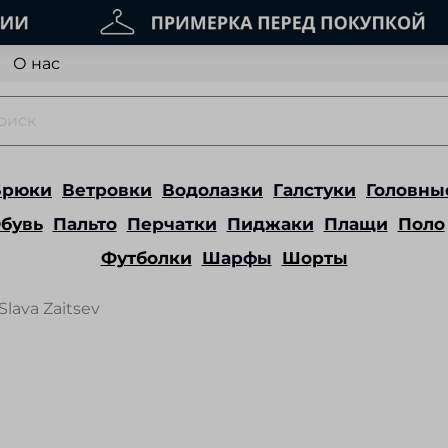
О нас
Брюки
Ветровки
Водолазки
Галстуки
Головны
бувь
Пальто
Перчатки
Пиджаки
Плащи
Поло
Футболки
Шарфы
Шорты
Slava Zaitsev