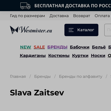
Гид по размерам
Доставка
Возврат
Оплата
Каталог
NEW
SALE
БРЕНДЫ
Бабочки
Бельё
Кардиганы
Костюмы
Куртки
Носки
О
Главная
Бренды
Бренды по алфавиту
Slava Zaitsev