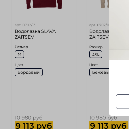
арт.
0702/13
арт.
0702/05
Водолазка SLAVA
Водолазка SLAV
ZAITSEV
ZAITSEV
Размер
Размер
M
3XL
Цвет
Цвет
Бордовый
Бежевый
10 980 руб
10 980 руб
9 113 руб
9 113 руб