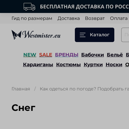
Гид по размерам
Доставка
Возврат
Оплата
Каталог
NEW
SALE
БРЕНДЫ
Бабочки
Бельё
Кардиганы
Костюмы
Куртки
Носки
О
Главная
Как одеться по погоде? Подобрать г
Снег