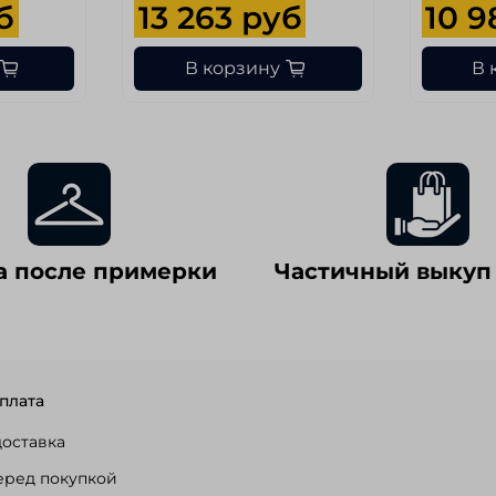
б
13 263 руб
10 9
В корзину
В 
а после примерки
Частичный выкуп
плата
доставка
еред покупкой