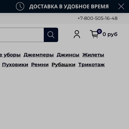
+7-800-505-16-48
0
0 руб
е уборы
Джемперы
Джинсы
Жилеты
Пуховики
Ремни
Рубашки
Трикотаж