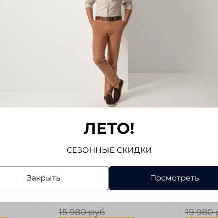
Размер
Размер
56
58
6
Рост
Рост
32 (170-176 cм)
34 (176-
Цвет
Цвет
Темно-Серый
Черны
(Без
Размер маркетплейс (Без
Размер ма
категории)
категории
ЛЕТО!
56
58
тегории)
Обхват талии (Без категории)
Обхват тал
СЕЗОННЫЕ СКИДКИ
105-110
111-114
у шву (Без
Длина по внутреннему шву (Без
Длина по 
Закрыть
Посмотреть
категории)
категории
86
87
15 980 руб
19 980 