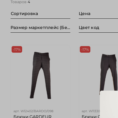
Товаров
4
Сортировка
Цена
Размер маркетплейс (Без категории)
Цвет код
-17%
-17%
арт.
W12402/BARDO/098
арт.
W11330/NINO/069
Брюки GARDEUR
Брюки GARDEU