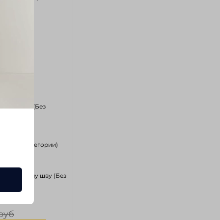
0
182 см)
й
ркетплейс (Без
)
ии (Без категории)
внутреннему шву (Без
)
руб