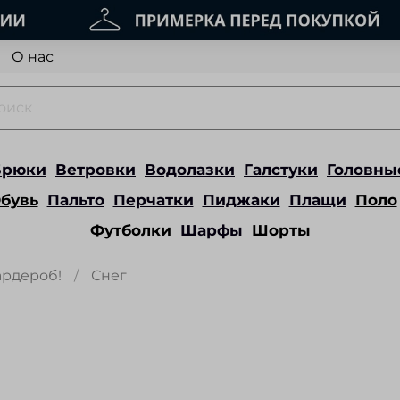
О нас
Брюки
Ветровки
Водолазки
Галстуки
Головны
бувь
Пальто
Перчатки
Пиджаки
Плащи
Поло
Футболки
Шарфы
Шорты
ардероб!
Снег