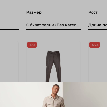
Размер
Рост
Обхват талии (Без категории)
-17%
-45%
арт.
W11330/NINO/098
арт.
W1130
R
Брюки GARDEUR
Брюки 