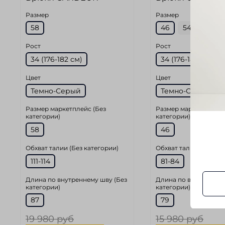
Размер
Размер
58
46
54
Рост
Рост
34 (176-182 см)
34 (176-182 см)
Цвет
Цвет
Темно-Серый
Темно-Синий
Размер маркетплейс (Без
Размер маркетплейс 
категории)
категории)
58
46
Обхват талии (Без категории)
Обхват талии (Без ка
111-114
81-84
Длина по внутреннему шву (Без
Длина по внутреннем
категории)
категории)
87
79
19 980 руб
15 980 руб