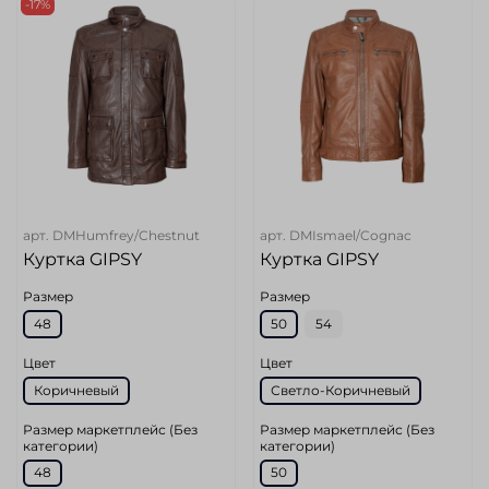
-17%
арт.
DMHumfrey/Chestnut
арт.
DMIsmael/Cognac
Куртка GIPSY
Куртка GIPSY
Размер
Размер
48
50
54
Цвет
Цвет
Коричневый
Светло-Коричневый
Размер маркетплейс (Без
Размер маркетплейс (Без
категории)
категории)
48
50