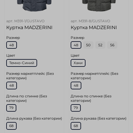
арт.
M391-1/GUSTAVO
арт.
M391-8/GUSTAVO
Куртка MADZERINI
Куртка MADZERINI
Размер
Размер
48
48
50
52
56
Цвет
Цвет
Темно-Синий
Хаки
Размер маркетплейс (Без
Размер маркетплейс (Без
категории)
категории)
48
48
Длина по спинке (Без
Длина по спинке (Без
категории)
категории)
79
79
Длина рукава (Без категории)
Длина рукава (Без категории)
68
68