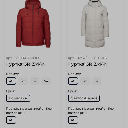
арт.
72390/BORDO
арт.
71854/LIGHT GREY
Куртка GRIZMAN
Куртка GRIZMAN
Размер
Размер
48
50
52
54
48
50
52
Цвет
Цвет
Бордовый
Светло-Серый
Размер маркетплейс (Без
Размер маркетплейс (Без
категории)
категории)
48
48