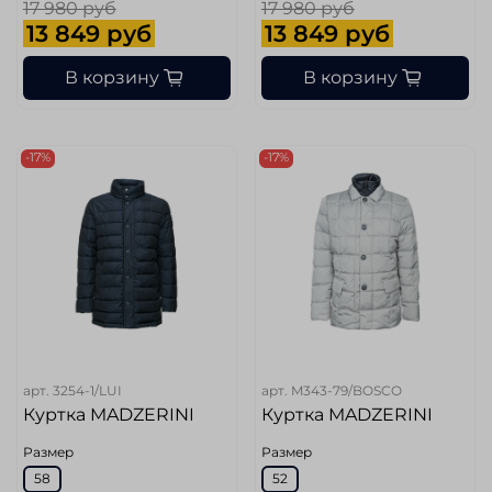
17 980 руб
17 980 руб
13 849 руб
13 849 руб
В корзину
В корзину
-17%
-17%
арт.
3254-1/LUI
арт.
M343-79/BOSCO
Куртка MADZERINI
Куртка MADZERINI
Размер
Размер
58
52