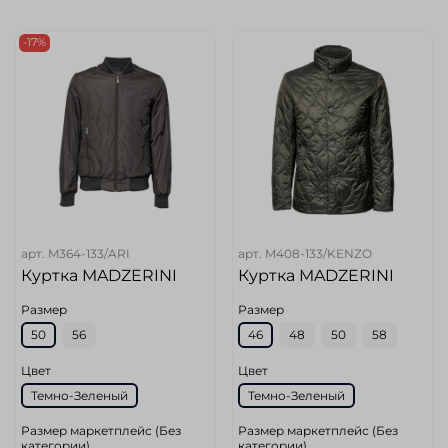
-17%
арт.
M364-133/ARI
арт.
M408-133/KENZO
Куртка MADZERINI
Куртка MADZERINI
Размер
Размер
50
56
46
48
50
58
Цвет
Цвет
Темно-Зеленый
Темно-Зеленый
Размер маркетплейс (Без
Размер маркетплейс (Без
категории)
категории)