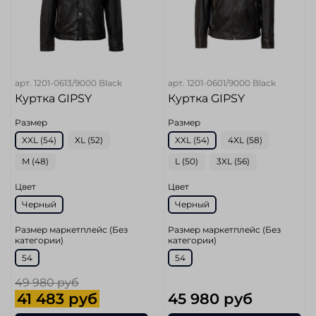
арт.
1201-0613/9000 Black
арт.
1201-0601/9000 Black
Куртка GIPSY
Куртка GIPSY
Размер
Размер
XXL (54)
XL (52)
XXL (54)
4XL (58)
M (48)
L (50)
3XL (56)
Цвет
Цвет
Черный
Черный
Размер маркетплейс (Без
Размер маркетплейс (Без
категории)
категории)
54
54
49 980 руб
41 483 руб
45 980 руб