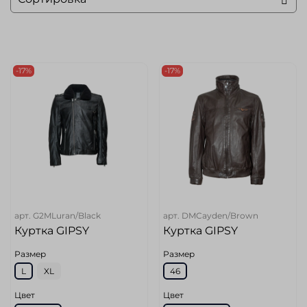
-17%
-17%
арт.
G2MLuran/Black
арт.
DMCayden/Brown
Куртка GIPSY
Куртка GIPSY
Размер
Размер
L
XL
46
Цвет
Цвет