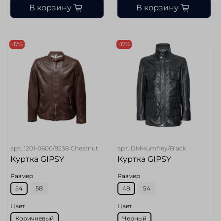
В корзину
В корзину
-17%
-17%
арт.
1201-0600/9238 Chestnut
арт.
DMHumfrey/Black
Куртка GIPSY
Куртка GIPSY
Размер
Размер
54
58
48
54
Цвет
Цвет
Коричневый
Черный