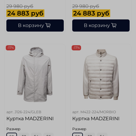
29 980 руб
29 980 руб
24 883 руб
24 883 руб
В корзину
В корзину
-17%
-17%
арт.
J126-224/GLEB
арт.
M422-224/MORBIO
Куртка MADZERINI
Куртка MADZERINI
Размер
Размер