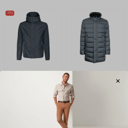
-17%
арт.
X434-14/GUIDO
арт.
M402M-14/OVIDO
Куртка MADZERINI
Куртка MADZERINI
Размер
Размер
46
48
50
52
54
56
58
60
Цвет
Темно-Синий
Цвет
Сине-черный
Размер маркетплейс (Без