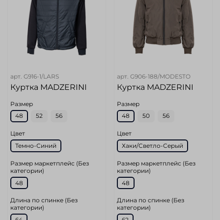
арт.
G916-1/LARS
арт.
G906-188/MODESTO
Куртка MADZERINI
Куртка MADZERINI
Размер
Размер
48
52
56
48
50
56
Цвет
Цвет
Темно-Синий
Хаки/Светло-Серый
Размер маркетплейс (Без
Размер маркетплейс (Без
категории)
категории)
48
48
Длина по спинке (Без
Длина по спинке (Без
категории)
категории)
64
62