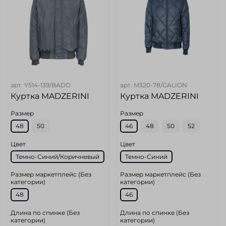
арт.
Y514-139/BADO
арт.
M320-78/GALION
Куртка MADZERINI
Куртка MADZERINI
Размер
Размер
48
50
46
48
50
52
Цвет
Цвет
Темно-Синий/Коричневый
Темно-Синий
Размер маркетплейс (Без
Размер маркетплейс (Без
категории)
категории)
48
46
Длина по спинке (Без
Длина по спинке (Без
категории)
категории)