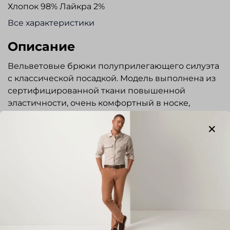
Хлопок 98% Лайкра 2%
Все характеристики
Описание
Вельветовые брюки полуприлегающего силуэта
с классической посадкой. Модель выполнена из
сертифицированной ткани повышенной
эластичности, очень комфортный в носке,
устойчивый к деформации. Гульфик на молнии,
пояс застегивается на пуговицу . Задние
карманы с застежкой на пуговицы. Брюки
прекрасно сочетаются с сорочками и пиджаками
повседневного стиля. Отлично подходят для
повседневной носки.
Показать полностью
Отзывы