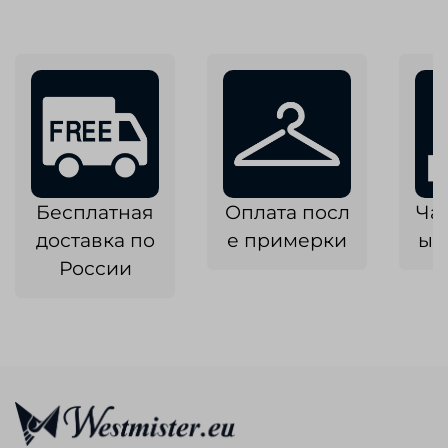
Бесплатная
Оплата посл
Ча
доставка по
е примерки
ык
России