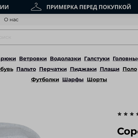
О нас
Брюки
Ветровки
Водолазки
Галстуки
Головны
бувь
Пальто
Перчатки
Пиджаки
Плащи
Поло
Футболки
Шарфы
Шорты
Сор