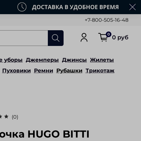
+7-800-505-16-48
0
0 руб
е уборы
Джемперы
Джинсы
Жилеты
Пуховики
Ремни
Рубашки
Трикотаж
(0)
очка HUGO BITTI