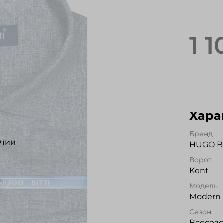
1 
Хара
Бренд
ичии
HUGO BI
Ворот
Kent
Модель
Modern 
Сезон
Всесез