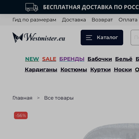
Гид по размерам
Доставка
Возврат
Оплата
Каталог
NEW
SALE
БРЕНДЫ
Бабочки
Бельё
Кардиганы
Костюмы
Куртки
Носки
О
Главная
Все товары
-56%