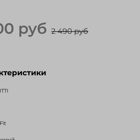
100 руб
2 490 руб
ктеристики
TTI
Fit
онный