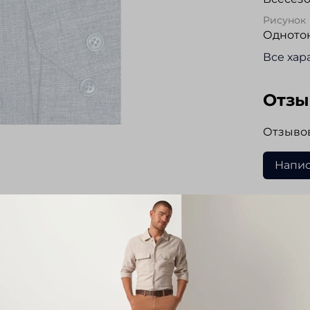
Рисунок
Одното
Все хар
Отз
Отзывов
Напис