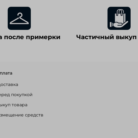
а после примерки
Частичный выкуп
плата
доставка
еред покупкой
ыкуп товара
озмещение средств