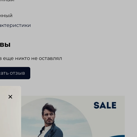
нный
актеристики
ывы
 еще никто не оставлял
ать отзыв