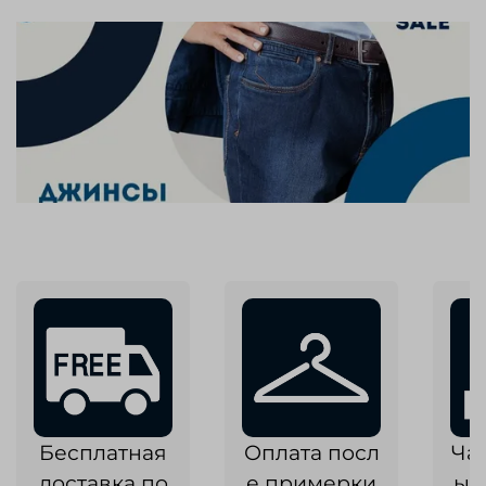
Бесплатная
Оплата посл
Ча
доставка по
е примерки
ык