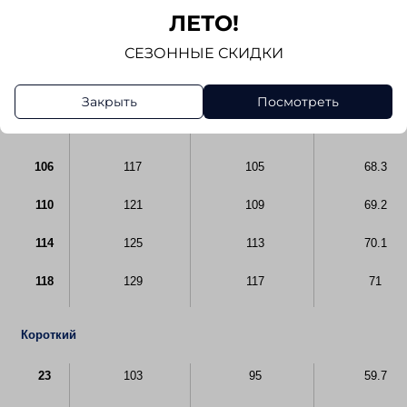
Длинный
ЛЕТО!
СЕЗОННЫЕ СКИДКИ
94
105
93
65.6
98
109
97
66.5
Закрыть
Посмотреть
102
113
101
67.4
106
117
105
68.3
110
121
109
69.2
114
125
113
70.1
118
129
117
71
Короткий
23
103
95
59.7