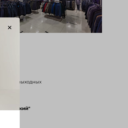
ерывов и выходных
 "Успенский"
;