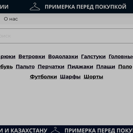
О нас
Брюки
Ветровки
Водолазки
Галстуки
Головны
бувь
Пальто
Перчатки
Пиджаки
Плащи
Поло
Футболки
Шарфы
Шорты