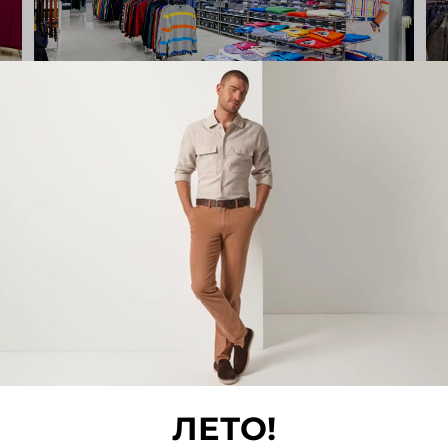
Адрес:
город Екатеринбург, улица Вайнера 10
Торговый центр "Успенский", 3 этаж, 2 линия
Телефон:
(343) 213–01–12
онедельник - Воскресенье: с 10.00 до 21.00, без пер
зыв или замечание о работе магазина Westmister
ЛЕТО!