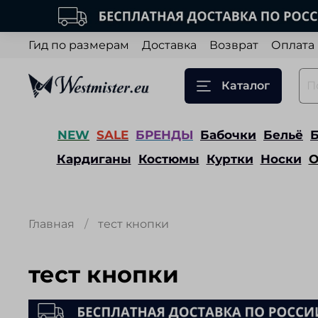
Гид по размерам
Доставка
Возврат
Оплата
Каталог
NEW
SALE
БРЕНДЫ
Бабочки
Бельё
Кардиганы
Костюмы
Куртки
Носки
О
Главная
тест кнопки
тест кнопки