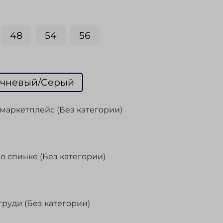
48
54
56
ичневый/Серый
маркетплейс (Без категории)
о спинке (Без категории)
груди (Без категории)