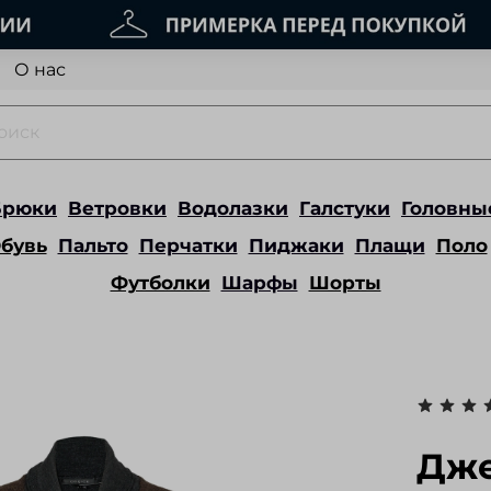
О нас
Брюки
Ветровки
Водолазки
Галстуки
Головны
бувь
Пальто
Перчатки
Пиджаки
Плащи
Поло
Футболки
Шарфы
Шорты
Дже