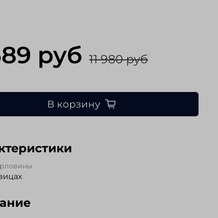
589 руб
11 980 руб
В корзину
ктеристики
орловины
вицах
ание