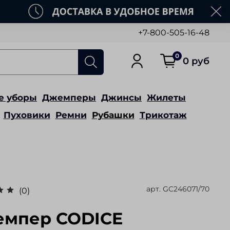
+7-800-505-16-48
0
0 руб
е уборы
Джемперы
Джинсы
Жилеты
Пуховики
Ремни
Рубашки
Трикотаж
арт.
GC246071/70
(0)
мпер CODICE