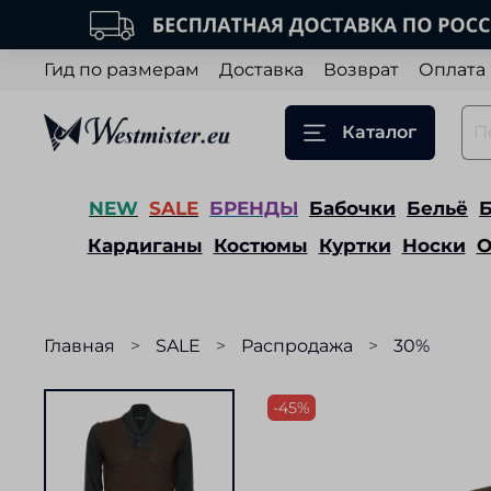
Гид по размерам
Доставка
Возврат
Оплата
Каталог
NEW
SALE
БРЕНДЫ
Бабочки
Бельё
Кардиганы
Костюмы
Куртки
Носки
О
Главная
SALE
Распродажа
30%
-45%