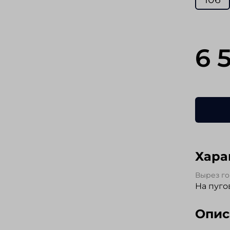
6 
Хара
Вырез г
На пуго
Опис