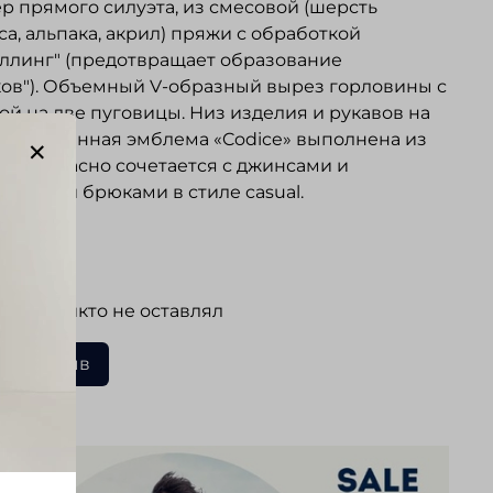
 прямого силуэта, из смесовой (шерсть
а, альпака, акрил) пряжи с обработкой
ллинг" (предотвращает образование
ов"). Объемный V-образный вырез горловины с
ой на две пуговицы. Низ изделия и рукавов на
. Фирменная эмблема «Codice» выполнена из
. Прекрасно сочетается с джинсами и
евными брюками в стиле casual.
ывы
 еще никто не оставлял
ать отзыв