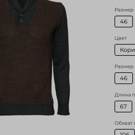
Размер
46
Цвет
Кор
Размер 
46
Длина п
67
Обхват 
106