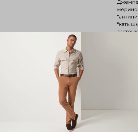
Джемпер
меринос
"антипи
"катышк
застежк
резинке
металла
повседн
Отз
Отзывов
Напис