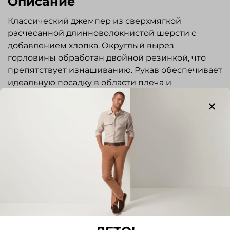
Описание
Классический джемпер из сверхмягкой
расчесанной длинноволокнистой шерсти с
добавлением хлопка. Округлый вырез
горловины обработан двойной резинкой, что
препятствует изнашиванию. Рукав обеспечивает
идеальную посадку в области плеча и
исключительный комфорт при ношении. Низ
изделия и рукавов на резинке. На рукавах
имитация заплаты из контрастной ткани. На
груди вышита фирменная эмблема FYNCH
HATTON – Дерево (символ Африки и
Показать полностью
африканской саванны).
Отзывы
Прекрасно сочетается как с джинсами и
повседневными брюками в стиле casual так и с
Отзывов еще никто не оставлял
классическими брюками. Под джемпер
рекомендуем выбирать сорочку с мягким
Написать отзыв
воротником.