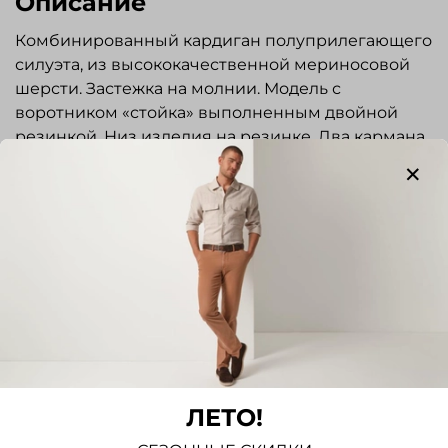
Описание
Комбинированный кардиган полуприлегающего
силуэта, из высококачественной мериносовой
шерсти. Застежка на молнии. Модель с
воротником «стойка» выполненным двойной
резинкой. Низ изделия на резинке. Два кармана
с застежкой на молнии. Стильная и элегантная
вещь пригодится для повседневной носки,
работы, деловых встреч и прогулок.
Отзывы
Отзывов еще никто не оставлял
Написать отзыв
ЛЕТО!