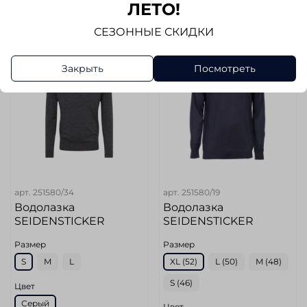
ЛЕТО!
СЕЗОННЫЕ СКИДКИ
-17%
-17%
Закрыть
Посмотреть
арт.
251580/34
арт.
251580/19
Водолазка
Водолазка
SEIDENSTICKER
SEIDENSTICKER
Размер
Размер
S
M
L
XL (52)
L (50)
M (48)
S (46)
Цвет
Серый
Цвет