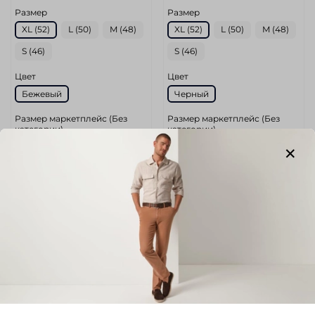
Размер
Размер
XL (52)
L (50)
M (48)
XL (52)
L (50)
M (48)
S (46)
S (46)
Цвет
Цвет
Бежевый
Черный
Размер маркетплейс (Без
Размер маркетплейс (Без
категории)
категории)
52
52
Длина по спинке (Без
Длина по спинке (Без
категории)
категории)
72
72
Обхват груди (Без категории)
Обхват груди (Без категории)
108
108
14 980 руб
14 980 руб
12 433 руб
12 433 руб
В корзину
В корзину