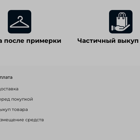
а после примерки
Частичный выкуп
плата
доставка
еред покупкой
ыкуп товара
озмещение средств