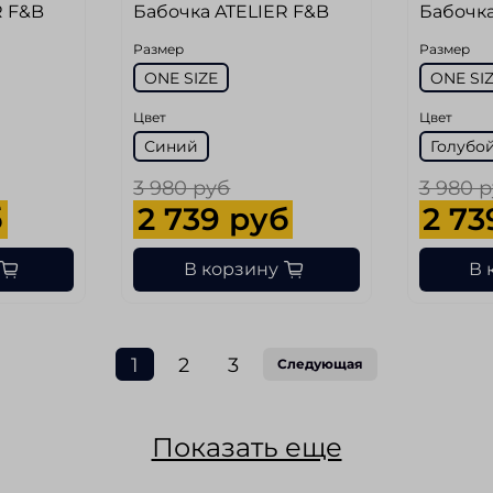
R F&B
Бабочка ATELIER F&B
Бабочка
Размер
Размер
ONE SIZE
ONE SI
Цвет
Цвет
Синий
Голубо
3 980 руб
3 980 
б
2 739 руб
2 73
В корзину
В 
1
2
3
Следующая
Показать еще