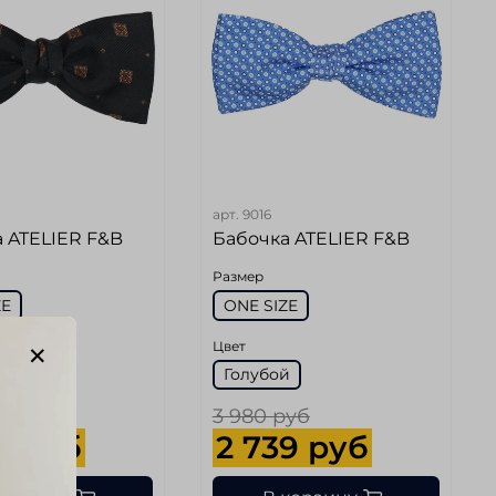
арт.
9016
 ATELIER F&B
Бабочка ATELIER F&B
Размер
ZE
ONE SIZE
Цвет
й
Голубой
руб
3 980 руб
9 руб
2 739 руб