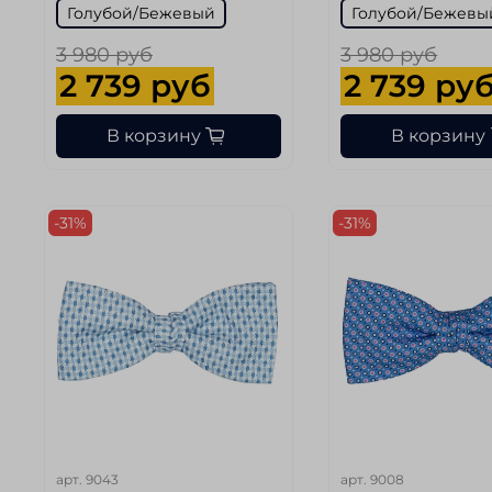
Голубой/Бежевый
Голубой/Бежевы
3 980 руб
3 980 руб
2 739 руб
2 739 ру
В корзину
В корзину
-31%
-31%
арт.
9043
арт.
9008