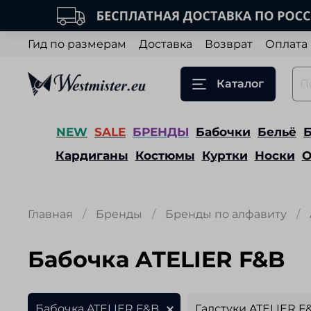
Гид по размерам
Доставка
Возврат
Оплата
Каталог
NEW
SALE
БРЕНДЫ
Бабочки
Бельё
Кардиганы
Костюмы
Куртки
Носки
О
Главная
Бренды
Бренды по алфавиту
Бабочка ATELIER F&B
Бабочка ATELIER F&B
Галстуки ATELIER F