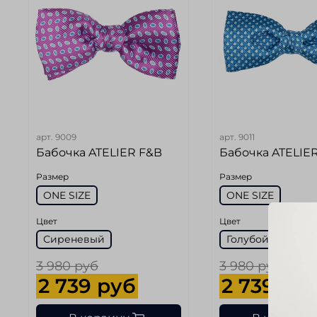
арт.
9009
арт.
9011
Бабочка ATELIER F&B
Бабочка ATELIE
Размер
Размер
ONE SIZE
ONE SIZE
Цвет
Цвет
Сиреневый
Голубой
3 980 руб
3 980 руб
2 739 руб
2 739 ру