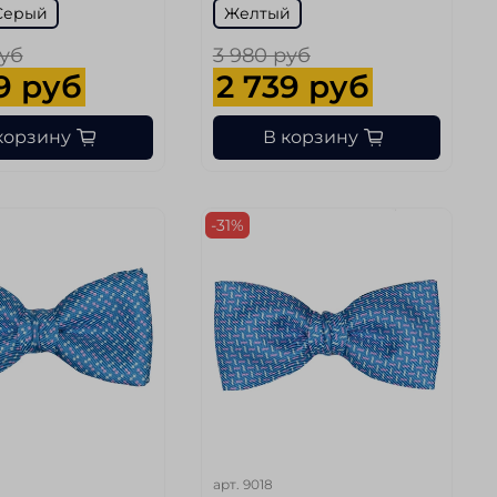
Серый
Желтый
руб
3 980 руб
9 руб
2 739 руб
корзину
В корзину
-31%
арт.
9018