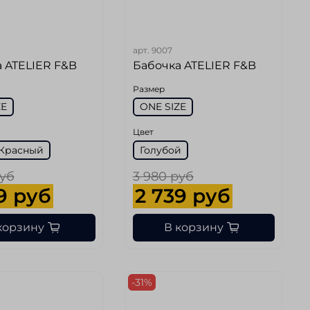
арт.
9007
 ATELIER F&B
Бабочка ATELIER F&B
Размер
ZE
ONE SIZE
Цвет
Красный
Голубой
руб
3 980 руб
9 руб
2 739 руб
корзину
В корзину
-31%