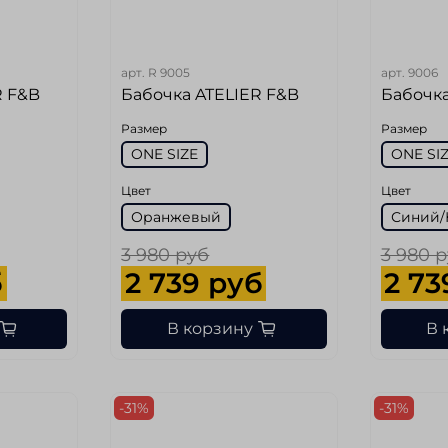
арт.
R 9005
арт.
9006
R F&B
Бабочка ATELIER F&B
Бабочка
Размер
Размер
ONE SIZE
ONE SI
Цвет
Цвет
Оранжевый
Синий/
3 980 руб
3 980 
б
2 739 руб
2 73
В корзину
В 
-31%
-31%