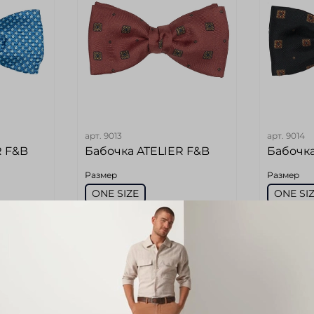
арт.
9013
арт.
9014
R F&B
Бабочка ATELIER F&B
Бабочка
Размер
Размер
ONE SIZE
ONE SI
Цвет
Цвет
Коричневый
Черны
3 980 руб
3 980 
б
2 739 руб
2 73