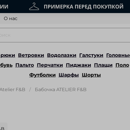
О нас
Брюки
Ветровки
Водолазки
Галстуки
Головны
бувь
Пальто
Перчатки
Пиджаки
Плащи
Поло
Футболки
Шарфы
Шорты
Atelier F&B
Бабочка ATELIER F&B
&B