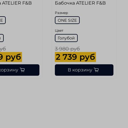
 ATELIER F&B
Бабочка ATELIER F&B
Размер
ZE
ONE SIZE
Цвет
й
Голубой
руб
3 980 руб
9 руб
2 739 руб
корзину
В корзину