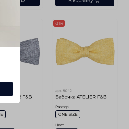
корзину
В корзину
-31%
арт.
9042
 ATELIER F&B
Бабочка ATELIER F&B
Размер
ZE
ONE SIZE
Цвет