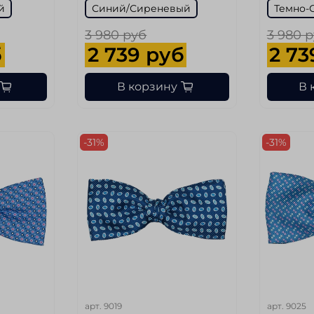
й
Синий/Сиреневый
Темно-
3 980 руб
3 980 
б
2 739 руб
2 73
В корзину
В 
-31%
-31%
арт.
9019
арт.
9025