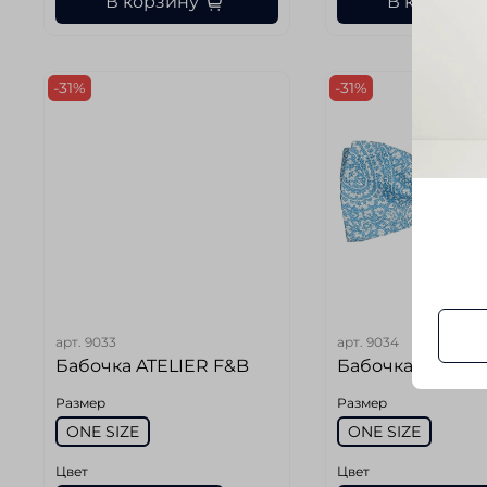
В корзину
В корзину
-31%
-31%
арт.
9033
арт.
9034
Бабочка ATELIER F&B
Бабочка ATELIE
Размер
Размер
ONE SIZE
ONE SIZE
Цвет
Цвет