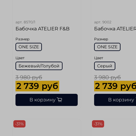
арт.
8570/1
арт.
9002
Бабочка ATELIER F&B
Бабочка ATELIE
Размер
Размер
ONE SIZE
ONE SIZE
Цвет
Цвет
Бежевый/Голубой
Серый
3 980 руб
3 980 руб
2 739 руб
2 739 ру
В корзину
В корзину
-31%
-31%