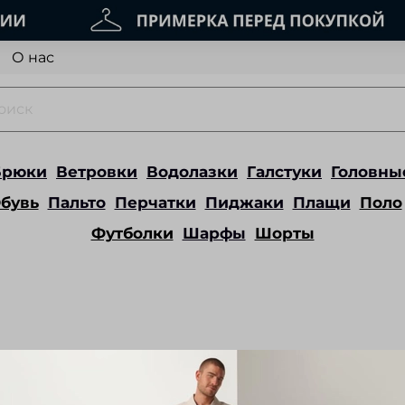
О нас
Брюки
Ветровки
Водолазки
Галстуки
Головны
бувь
Пальто
Перчатки
Пиджаки
Плащи
Поло
Футболки
Шарфы
Шорты