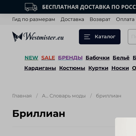
Гид по размерам
Доставка
Возврат
Оплата
Каталог
NEW
SALE
БРЕНДЫ
Бабочки
Бельё
Кардиганы
Костюмы
Куртки
Носки
О
Главная
А... Словарь моды
бриллиан
бриллиан