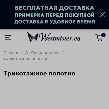
0
Главная
А... Словарь моды
трикотажное полотно
трикотажное полотно