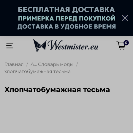
0
Главная
А... Словарь моды
хлопчатобумажная тесьма
хлопчатобумажная тесьма