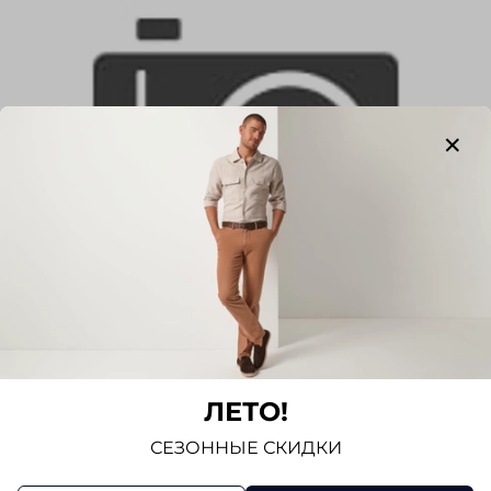
Альма
ЛЕТО!
Альма - прикладная хлопчатобумажная
СЕЗОННЫЕ СКИДКИ
тесьма, шириной 15-20 мм, полученная
двухпрядным плетением из суровой